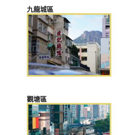
九龍城區
觀塘區