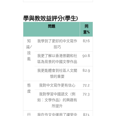
學與教效益評分(學生)
問題
同
意%
知
我學到了更好的中文寫作
87.6
識/
技巧
技
我更了解以香港景觀和社
90.8
能
區為背景的中國文學作品
我更能體會到社區人文關
82.9
懷的重要
態
我對中文寫作更有信心
72.2
度
我對學習中國語文（例
72.3
如：文學作品）的興趣有
所提升
行
我在作文中運用了課堂中
87.1