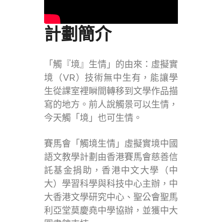
計劃簡介
「觸『境』生情」的由來：虛擬實
境（VR）技術無中生有，能讓學
生從課室裡瞬間轉移到文學作品描
寫的地方。前人說觸景可以生情，
今天觸「境」也可生情。
賽馬會「觸境生情」虛擬實境中國
語文教學計劃由香港賽馬會慈善信
託基金捐助，香港中文大學（中
大）學習科學與科技中心主辦，中
大香港文學研究中心、聖公會聖馬
利亞堂莫慶堯中學協辦，並獲中大