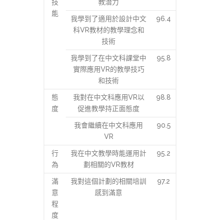
技
教潛力
能
我學到了適用於設計中文
96.4
科VR教材的教學理念和
技術
我學到了在中文科課堂中
95.8
實際應用VR的教學技巧
和技術
態
我對在中文科應用VR以
98.8
度
促進教學持正面態度
我會繼續在中文科應用
90.5
VR
行
我在中文教學時能運用計
95.2
為
劃相關的VR教材
滿
我對這個計劃的相關培訓
97.2
意
感到滿意
程
度