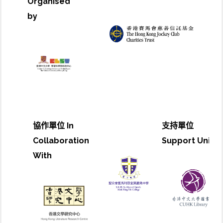
Organised
by
協作單位 In
支持單位
Collaboration
Support Unit
With