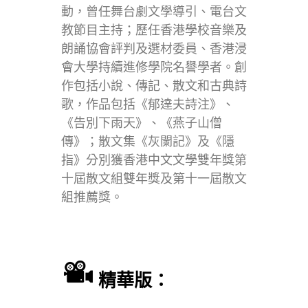
動，曾任舞台劇文學導引、電台文
教節目主持；歷任香港學校音樂及
朗誦協會評判及選材委員、香港浸
會大學持續進修學院名譽學者。創
作包括小說、傳記、散文和古典詩
歌，作品包括《郁達夫詩注》、
《告別下雨天》、《燕子山僧
傳》；散文集《灰闌記》及《隱
指》分別獲香港中文文學雙年獎第
十屆散文組雙年獎及第十一屆散文
組推薦獎。
精華版：