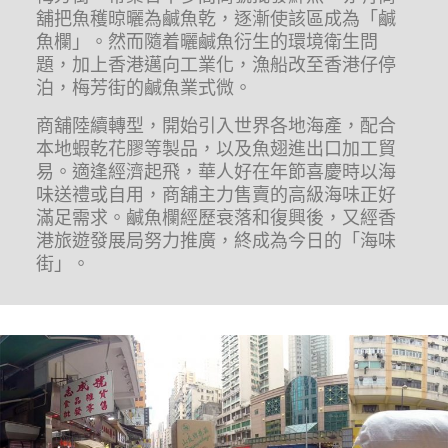
舖把魚穫晾曬為鹹魚乾，逐漸使該區成為「鹹
魚欄」。然而隨着曬鹹魚衍生的環境衛生問
題，加上香港邁向工業化，漁船改至香港仔停
泊，梅芳街的鹹魚業式微。
商舖陸續轉型，開始引入世界各地海產，配合
本地蝦乾花膠等製品，以及魚翅進出口加工貿
易。適逢經濟起飛，華人好在年節喜慶時以海
味送禮或自用，商舖主力售賣的高級海味正好
滿足需求。鹹魚欄經歷衰落和復興後，又經香
港旅遊發展局努力推廣，終成為今日的「海味
街」。