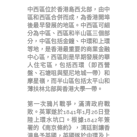
中西區位於香港島西北部，由中
區和西區合併而成，為香港開埠
後最早發展的地區。中西區可細
分為中區、西區和半山區三個部
分，中區包括金鐘、中環和上環
等地，是香港最重要的商業金融
中心區，西區則是早期發展的華
人住宅區，包括西環（即西營
盤、石塘咀與堅尼地城一帶）和
摩星嶺，而半山區包括太平山和
薄扶林北部與香港大學一帶。
第一次鴉片戰爭，滿清政府戰
敗。英軍遂於1841年1月26日登
陸上環水坑口。根據1842年簽
署的《南京條約》，清廷割讓香
港島予英國，英國遂於中環及上