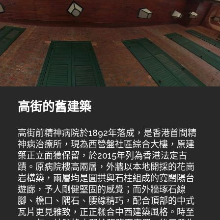
高街的舊建築
高街前精神病院於1892年落成，是香港首間精
神病治療所，現為西營盤社區綜合大樓，原建
築正立面獲保留，於2015年列為香港法定古
蹟。原病院樓高兩層，外牆以本地開採的花崗
岩構築，兩層均是圓拱與石柱組成的寬闊陽台
遊廊，予人剛健堅固的感覺；而外牆琢石線
腳、檐口、隅石、腰線精巧，配合頂部的中式
瓦片更見雅致，正正糅合中西建築風格。時至