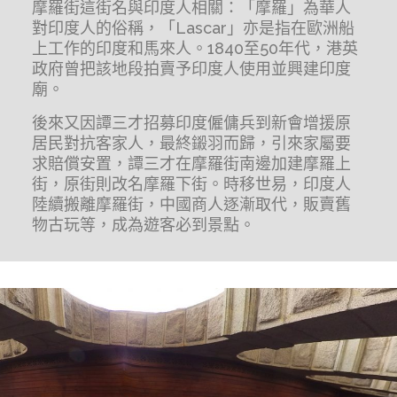
摩羅街這街名與印度人相關：「摩羅」為華人
對印度人的俗稱，「Lascar」亦是指在歐洲船
上工作的印度和馬來人。1840至50年代，港英
政府曾把該地段拍賣予印度人使用並興建印度
廟。
後來又因譚三才招募印度僱傭兵到新會增援原
居民對抗客家人，最終鎩羽而歸，引來家屬要
求賠償安置，譚三才在摩羅街南邊加建摩羅上
街，原街則改名摩羅下街。時移世易，印度人
陸續搬離摩羅街，中國商人逐漸取代，販賣舊
物古玩等，成為遊客必到景點。