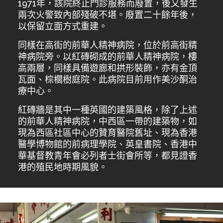
1971年，該院終止門診服務而廢置，後又發生
兩次火警致內部殘破不堪。廢置二十餘年後，
以保留立面方式重建。
同樣在高街的前華人精神病院，位於前高街精
神病院旁。以紅磚砌成的前華人精神病院，樓
高兩層，同樣具備遊廊和拱形裝飾，亦有金頂
瓦面、棕櫚樹庭院。此病院目前用作美沙酮治
療中心。
紅磚牆是其中一種英國的建築風格，除了上述
的前華人精神病院，中西區一帶的建築物，如
現為西區社區中心的贊育醫院舊址、現為香港
醫學博物館的前病理學院、英皇書院、香港中
華基督教青年會必列者士街會所等，都見證香
港的殖民地時期風貌。