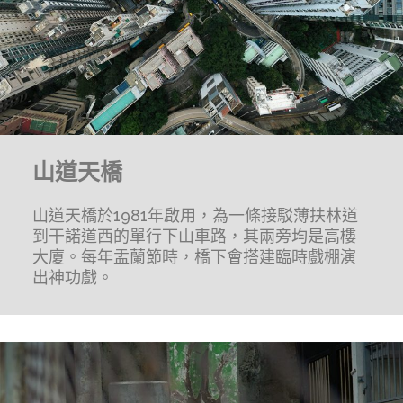
山道天橋
山道天橋於1981年啟用，為一條接駁薄扶林道
到干諾道西的單行下山車路，其兩旁均是高樓
大廈。每年盂蘭節時，橋下會搭建臨時戲棚演
出神功戲。