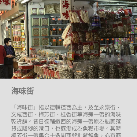
海味街
「海味街」指以德輔道西為主，及至永樂街、
文咸西街、梅芳街、桂香街等海旁一帶的海味
乾貨舖。昔日德輔道西的海旁一帶原為船家落
貨或駁腳的港口，也逐漸成為魚穫市場。其時
梅芳街一帶集合十多間商號批發鮮魚，亦有商