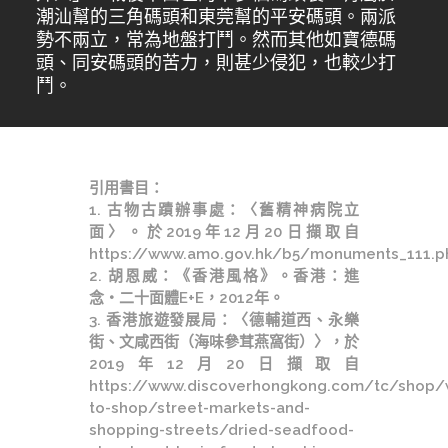
潮汕幫的三角碼頭和東莞幫的平安碼頭。兩派
勢不兩立，常為地盤打鬥。然而其他如寶德碼
頭、同安碼頭的苦力，則甚少侵犯，也較少打
鬥。
引用書目：
1. 古物古蹟辦事處：〈舊精神病院立
面〉。於2019年12月20日擷取自
https://www.amo.gov.hk/b5/monuments_111.
2. 胡恩威：《香港風格》。香港：進
念‧二十面體E+E，2012年。
3. 香港旅遊發展局：〈德輔道西、永樂
街、文咸西街（海味參茸燕窩街）〉，於
2019年12月20日擷取自
https://www.discoverhongkong.com/tc/shop/
to-shop/street-markets-and-
shopping-streets/dried-seadfood-