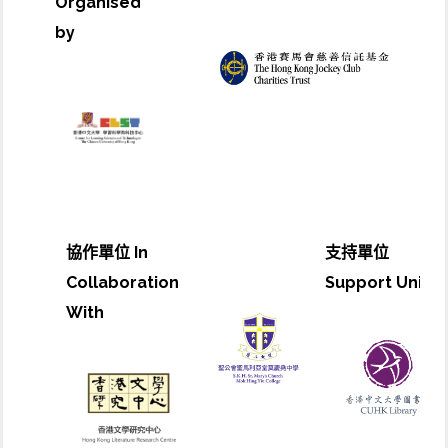
Organised
by
協作單位 In
支持單位
Collaboration
Support Unit
With