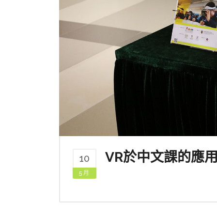
VR於中文課的應
10
5 月