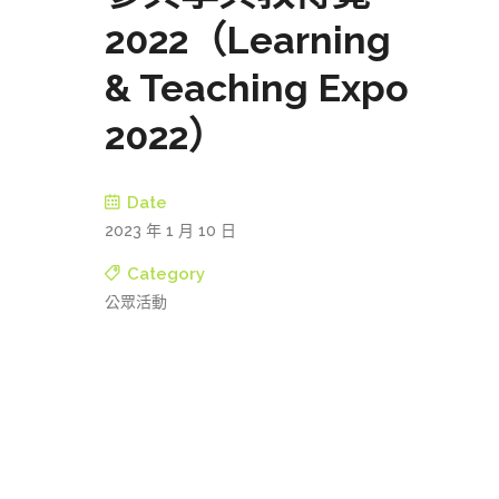
2022（Learning
& Teaching Expo
2022）
Date
2023 年 1 月 10 日
Category
公眾活動