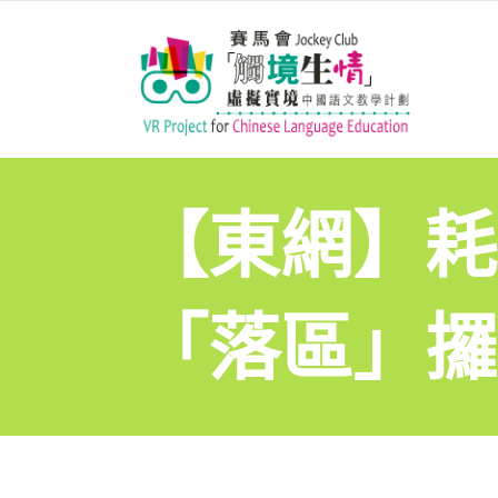
【東網】耗
「落區」攞