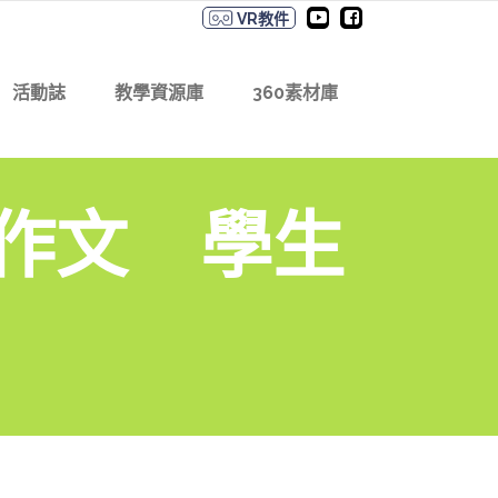
VR教件
活動誌
教學資源庫
360素材庫
教作文 學生