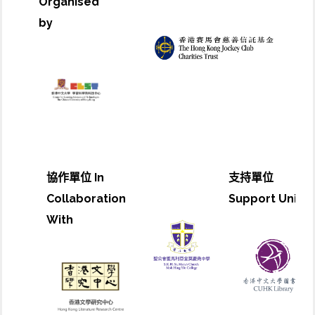
Organised
by
協作單位 In
支持單位
Collaboration
Support Unit
With