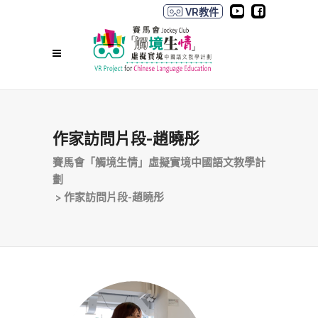
VR教件
作家訪問片段-趙曉彤
賽馬會「觸境生情」虛擬實境中國語文教學計
劃
>
作家訪問片段-趙曉彤