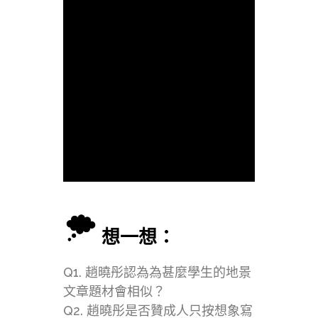
想一想：
Q1. 趙曉彤認為為甚麼學生的地景
文章題材會相似？
Q2. 趙曉彤是否贊成人只按想象寫