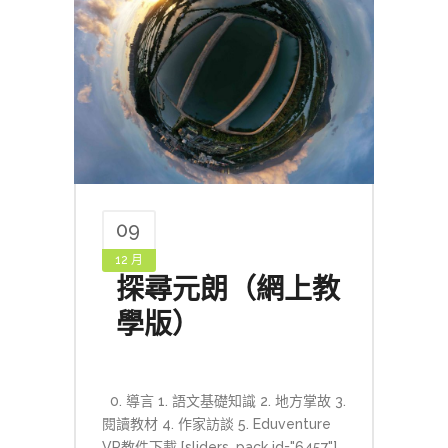
09
12 月
探尋元朗（網上教
學版）
0. 導言 1. 語文基礎知識 2. 地方掌故 3.
閱讀教材 4. 作家訪談 5. Eduventure
VR教件下載 [sliders_pack id="6457"]