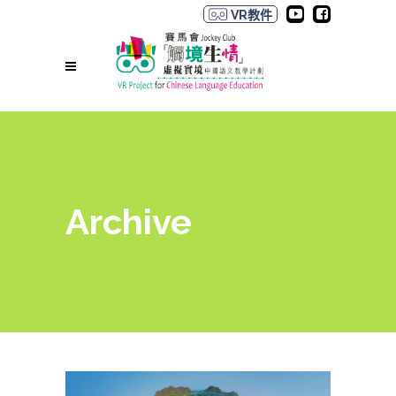
VR教件
Archive