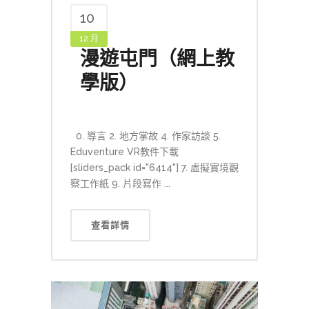
10
12 月
漫遊屯門（網上教
學版）
0. 導言 2. 地方掌故 4. 作家訪談 5.
Eduventure VR教件下載
[sliders_pack id="6414"] 7. 虛擬實境觀
察工作紙 9. 片段寫作 ...
查看詳情