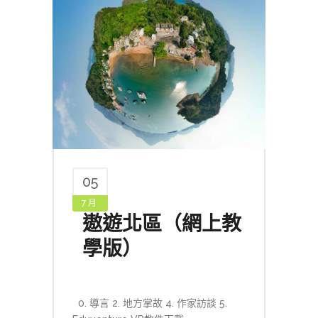
05
7 月
遨遊北區（網上教
學版）
0. 導言 2. 地方掌故 4. 作家訪談 5.