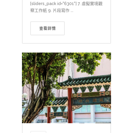
[sliders_pack id="6301"] 7. 虛擬實境觀
察工作紙 9. 片段寫作 ...
查看詳情