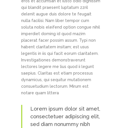
eros et accumsan et iusto odio dignissim
qui blandit praesent luptatum zzril
delenit augue duis dolore te feugait
nulla facilisi. Nam liber tempor cum
soluta nobis eleifend option congue nihil
imperdiet doming id quod mazim
placerat facer possim assum. Typi non
habent claritatem insitam; est usus
legentis in iis qui facit eorum claritatem.
Investigationes demonstraverunt
lectores legere me lius quod ii legunt
saepius. Claritas est etiam processus
dynamicus, qui sequitur mutationem
consuetudium lectorum. Mirum est
notare quam littera
Lorem ipsum dolor sit amet,
consectetuer adipiscing elit,
sed diam nonummy nibh