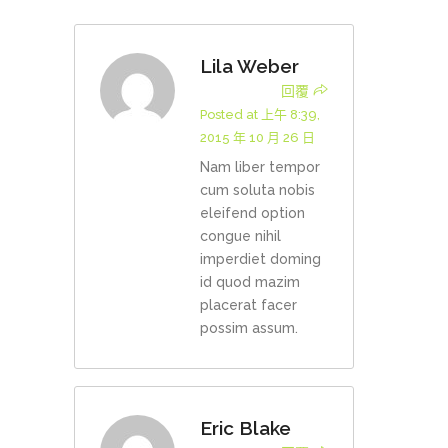
Lila Weber
回覆
Posted at 上午 8:39,
2015 年 10 月 26 日
Nam liber tempor
cum soluta nobis
eleifend option
congue nihil
imperdiet doming
id quod mazim
placerat facer
possim assum.
Eric Blake