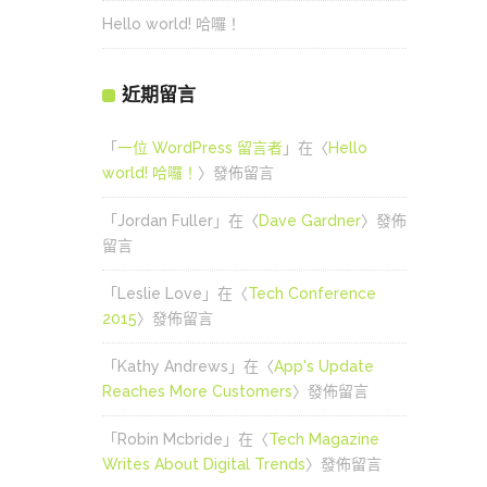
Hello world! 哈囉！
近期留言
「
一位 WordPress 留言者
」在〈
Hello
world! 哈囉！
〉發佈留言
「
Jordan Fuller
」在〈
Dave Gardner
〉發佈
留言
「
Leslie Love
」在〈
Tech Conference
2015
〉發佈留言
「
Kathy Andrews
」在〈
App's Update
Reaches More Customers
〉發佈留言
「
Robin Mcbride
」在〈
Tech Magazine
Writes About Digital Trends
〉發佈留言