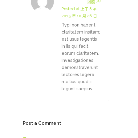
回覆
Posted at 上午 8:40,
2015 年 10 月 26 日
Typi non habent
claritatem insitam;
est usus legentis
in iis qui facit
eorum claritatem.
Investigationes
demonstraverunt
lectores legere
me lius quod ii
legunt saepius.
Post a Comment