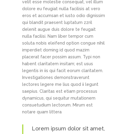
velit esse molestie consequat, vel illum
dolore eu feugiat nulla facilisis at vero
eros et accumsan et iusto odio dignissim
qui blandit praesent luptatum zzril
delenit augue duis dolore te feugait
nulla facilisi. Nam liber tempor cum
soluta nobis eleifend option congue nihil
imperdiet doming id quod mazim
placerat facer possim assum. Typi non
habent claritatem insitam; est usus
legentis in iis qui facit eorum claritatem.
Investigationes demonstraverunt
lectores legere me lius quod ii legunt
saepius. Claritas est etiam processus
dynamicus, qui sequitur mutationem
consuetudium lectorum. Mirum est
notare quam littera
Lorem ipsum dolor sit amet,