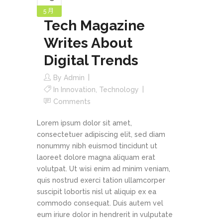
5 月
Tech Magazine
Writes About
Digital Trends
By
Admin
In
Innovation
,
Technology
Comments
Lorem ipsum dolor sit amet,
consectetuer adipiscing elit, sed diam
nonummy nibh euismod tincidunt ut
laoreet dolore magna aliquam erat
volutpat. Ut wisi enim ad minim veniam,
quis nostrud exerci tation ullamcorper
suscipit lobortis nisl ut aliquip ex ea
commodo consequat. Duis autem vel
eum iriure dolor in hendrerit in vulputate