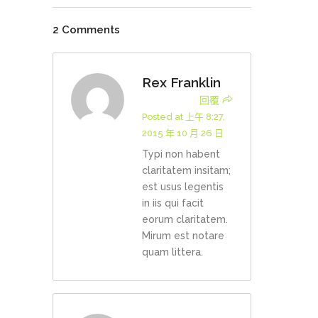
2 Comments
Rex Franklin
回覆
Posted at 上午 8:27,
2015 年 10 月 26 日
Typi non habent
claritatem insitam;
est usus legentis
in iis qui facit
eorum claritatem.
Mirum est notare
quam littera.