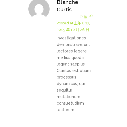
Blanche
Curtis
回覆
Posted at 上午 8:27,
2015 年 10 月 26 日
Investigationes
demonstraverunt
lectores legere
me lius quod ii
legunt saepius.
Claritas est etiam
processus
dynamicus, qui
sequitur
mutationem
consuetudium
lectorum.