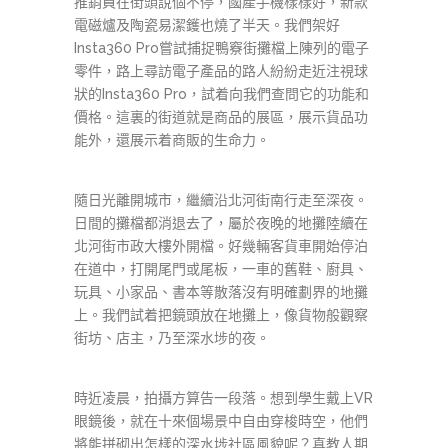
推銷員在街頭說個不停，國產手機樣樣好，新款
電磁爐及陶瓷易潔鑊也燒了半天。我們架好
Insta360 Pro嘗試捕捉鴨竂街攤檔上陳列的電子
零件，路上尋訪電子產品的路人紛紛走近注視球
狀的Insta360 Pro，試着向我們查問它的功能和
價格。這裏的街道就是商品的展區，展示貨品功
能外，還展示着商販的生命力。
隨日光離開城市，繼續沿北河街南行走至深夜。
日間的攤檔都消退去了，屬於夜晚的地攤陸續在
北河街市政大樓外開檔。好幾輛客貨車開始停泊
在道中，打開尾門或尾板，一車的舊鞋、廚具、
玩具、小家品、書本等散落沒有明確劃界的地攤
上。我們試着把鏡頭放在地攤上，像貨物般觀察
街坊、店主，乃至深水埗的夜。
時近凌晨，拍攝方算告一段落。想到學生戴上VR
眼鏡後，就在十來個場景中自由穿梭時空，他們
將能拼砌出怎樣的深水埗社區風貌呢？真教人期