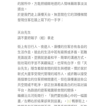
的居所中，方能把細緻地道的人情味藉故事淡淡
道出。
於是我們走上唐樓天台，無意間在它的頂樓梯間
發現住客在牆上寫下的一手字：
天台先生
請不要把報子（紙）拿走
街上有日行人、夜遊人，唐樓的住客亦有各自的
生活作息，彼此的生活中若有磨擦或矛盾，若難
見面說清，塗鴉就是最和平、簡單的溝通方式。
街坊寫的字並不美觀端正，也常有白字，但「天
台先生」隱含着鄰舍間的陌生與禮貌。慣於居於
新式大廈享受現代管理的城市人，或許難以接受
兩個單位的住客把梯間畫花，但在唐樓裏這些公
共空間或不乾淨，卻正扮演着最直白的社區討論
平台，為路過的遊客揭露鄰舍間的關係。
繼續沿北河街南行，「我們要拍攝心中的一幅圖
畫／左轉右折結果卻來到這裏」，
[1]
鴨寮街上，