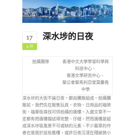
深水埗的日夜
17
4 月
拍攝團隊
香港中文大學學習科學與
科技中心、
香港文學研究中心、
聖公會聖馬利亞堂莫慶堯
中學
深水埗的大街不論日夜，都由攤販組成。拍攝攤
販前，我們先在販售玩具、衣物、日用品的福榮
街，福華街尋找可供拍攝的唐樓。入選文章不一
定都有把唐樓描述得完整、仔細，然而唐樓是組
成深水埗區風景不可或缺的元素，不少篇章的作
者也曾居於這些舊樓，或許日夜沉浸在殘破狹小