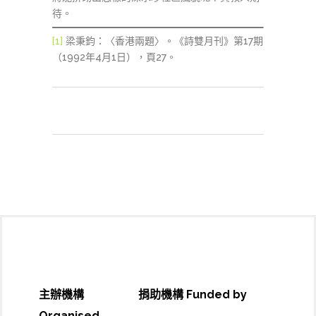
待。
[1]
梁秉鈞：〈香港兩題〉。《詩雙月刊》第17期
（1992年4月1日），頁27。
主辦機構
捐助機構 Funded by
Organised