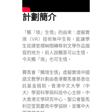
計劃簡介
「觸『境』生情」的由來：虛擬實
境（VR）技術無中生有，能讓學
生從課室裡瞬間轉移到文學作品描
寫的地方。前人說觸景可以生情，
今天觸「境」也可生情。
賽馬會「觸境生情」虛擬實境中國
語文教學計劃由香港賽馬會慈善信
託基金捐助，香港中文大學（中
大）學習科學與科技中心主辦，中
大香港文學研究中心、聖公會聖馬
利亞堂莫慶堯中學協辦，並獲中大