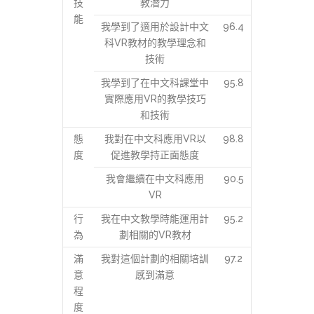
技
教潛力
能
我學到了適用於設計中文
96.4
科VR教材的教學理念和
技術
我學到了在中文科課堂中
95.8
實際應用VR的教學技巧
和技術
態
我對在中文科應用VR以
98.8
度
促進教學持正面態度
我會繼續在中文科應用
90.5
VR
行
我在中文教學時能運用計
95.2
為
劃相關的VR教材
滿
我對這個計劃的相關培訓
97.2
意
感到滿意
程
度