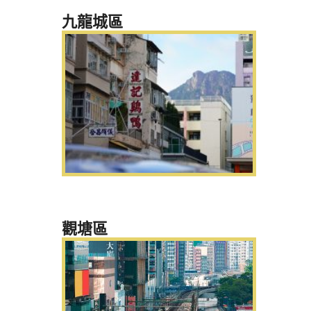
九龍城區
觀塘區