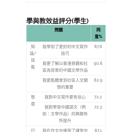
學與教效益評分(學生)
問題
同
意%
知
我學到了更好的中文寫作
87.6
識/
技巧
技
我更了解以香港景觀和社
90.8
能
區為背景的中國文學作品
我更能體會到社區人文關
82.9
懷的重要
態
我對中文寫作更有信心
72.2
度
我對學習中國語文（例
72.3
如：文學作品）的興趣有
所提升
行
我在作文中運用了課堂中
87.1