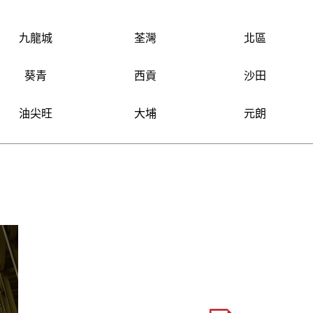
九龍城
荃灣
北區
葵青
西貢
沙田
油尖旺
大埔
元朗