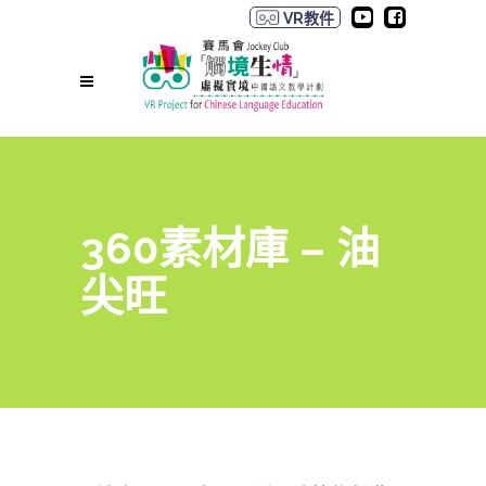
VR教件
360素材庫 – 油
尖旺