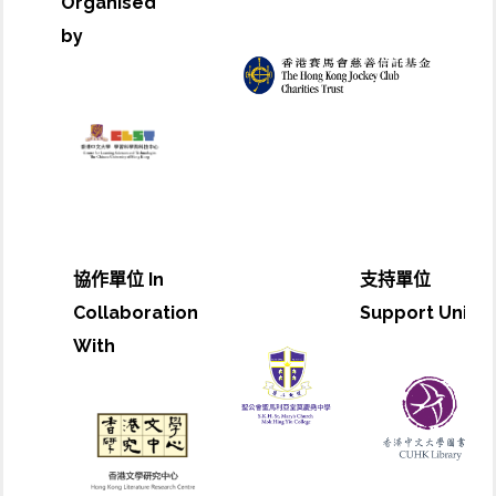
Organised
by
協作單位 In
支持單位
Collaboration
Support Unit
With