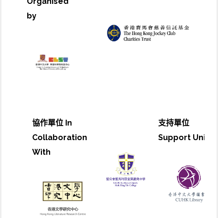
Organised
by
協作單位 In
支持單位
Collaboration
Support Unit
With