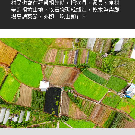
村民也會在拜祭祖先時，把炊具、餐具、食材
帶到祖墳山地，以石塊砌成爐灶，乾木為柴即
場烹調菜餚，亦即「吃山頭」。