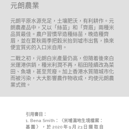
元朗農業
元朗平原水源充足，土壤肥沃，有利耕作。元
朗農產品中，又以「絲苗」和「齊眉」兩種米
品質最佳。農户習慣早造種絲苗，晚造種齊
眉，並在夏秋兩季把穀米抬到墟市出售，換來
便宜質劣的入口米自用。
二戰之初，元朗白米產量仍高，但隨着後來白
米運港供銷，種米利潤不再，稻田陸續改為菜
田、魚塘，甚至荒廢。加上香港水質隨城市化
而被污染，大大影響農作物收成，均使元朗農
業式微。
引用書目：
1. Bena Smith：〈米埔濕地生境檔案：
基圍〉，於2020年9月23日擷取自