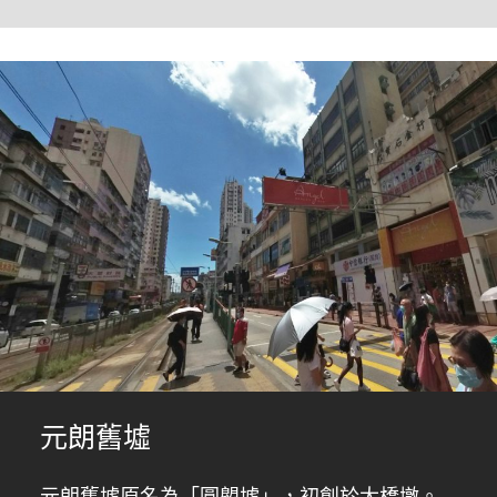
元朗舊墟
元朗舊墟原名為「圓塱墟」，初創於大橋墩。