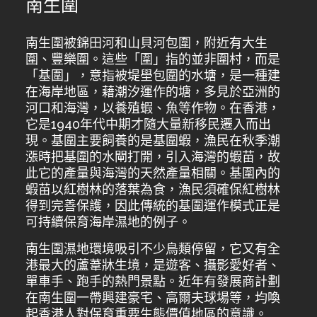
南生圍
南生圍被錦田河和山貝河包圍，附近有大生
圍、豐樂圍。這些「圍」指的並非圍村，而是
「基圍」，意指被堤壆包圍的水塘，是一種建
在海岸地區，藉潮汐運作的塘，多見於亞洲的
河口和海灣，以養殖蝦、魚等作物。在香港，
它是1940年代中期才隨大量新移民遷入而出
現。基圍主要飼養的是基圍蝦，漁民在秋季潮
漲時把基圍的水閘打開，引入海灣的蝦苗，故
此它的產量與海灣的天然產量相關。基圍內的
蝦苗以紅樹林的落葉為食，漁民須確保紅樹林
得到完善保護，因此傳統的基圍運作模式正是
可持續保育海岸濕地的例子。
南生圍濕地環境吸引不少鳥類停留，它又有全
港最大的蘆葦牀生境，是遊客、攝影愛好者、
單車手、跑手的熱門景點。近年有發展商計劃
在南生圍一帶興建豪宅、高爾夫球場等，均喚
起香港人對保育重要生態價值地區的意識。