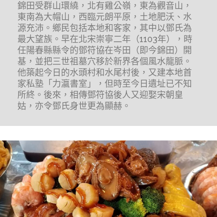
錦田受群山環繞，北有雞公嶺，東為觀音山，
東南為大帽山，西臨元朗平原，土地肥沃、水
源充沛。鄉民包括本地和客家，其中以鄧氏為
最大望族。早在北宋崇寧二年（1103年），時
任陽春縣縣令的鄧符協在岑田（即今錦田）開
基，並把三世祖墓穴移於新界各個風水龍脈。
他築起今日的水頭村和水尾村後，又建本地首
家私塾「力瀛書室」，但時至今日遺址已不知
所終。後來，相傳鄧符協後人又迎娶宋朝皇
姑，亦令鄧氏身世更為顯赫。