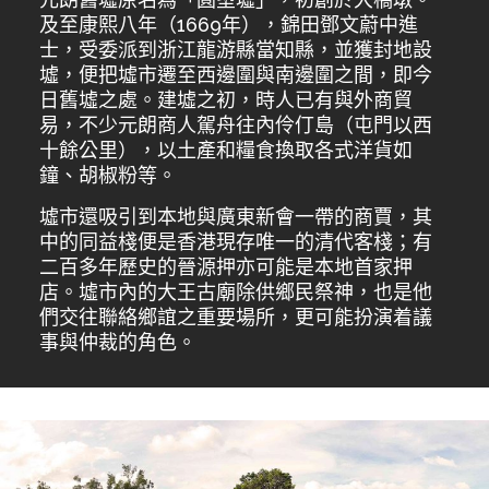
及至康熙八年（1669年），錦田鄧文蔚中進
士，受委派到浙江龍游縣當知縣，並獲封地設
墟，便把墟市遷至西邊圍與南邊圍之間，即今
日舊墟之處。建墟之初，時人已有與外商貿
易，不少元朗商人駕舟往內伶仃島（屯門以西
十餘公里），以土產和糧食換取各式洋貨如
鐘、胡椒粉等。
墟市還吸引到本地與廣東新會一帶的商賈，其
中的同益棧便是香港現存唯一的清代客棧；有
二百多年歷史的晉源押亦可能是本地首家押
店。墟市內的大王古廟除供鄉民祭神，也是他
們交往聯絡鄉誼之重要場所，更可能扮演着議
事與仲裁的角色。