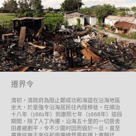
遷界令
清初，清政府為阻止鄭成功和海盜在沿海地區
坐大，於是強令沿海居民往內陸移徙。在順治
十八年（1661年）到康熙七年（1668年）這段
期間，除了人丁內遷，沿海五十里的一切房舍
田產被剷平，令不少圍村因而毀於一旦。直至
廣東巡撫王來任和兩廣總督周有德上書朝廷