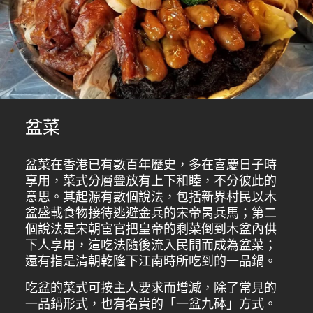
盆菜
盆菜在香港已有數百年歷史，多在喜慶日子時
享用，菜式分層疊放有上下和睦，不分彼此的
意思。其起源有數個說法，包括新界村民以木
盆盛載食物接待逃避金兵的宋帝昺兵馬；第二
個說法是宋朝宦官把皇帝的剩菜倒到木盆內供
下人享用，這吃法隨後流入民間而成為盆菜；
還有指是清朝乾隆下江南時所吃到的一品鍋。
吃盆的菜式可按主人要求而增減，除了常見的
一品鍋形式，也有名貴的「一盆九砵」方式。