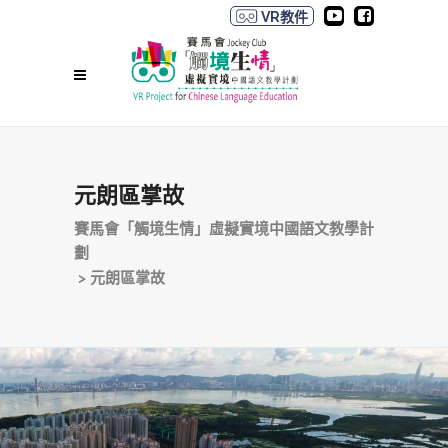
VR教件
元朗區掌故
賽馬會「觸境生情」虛擬實境中國語文教學計
劃
>
元朗區掌故