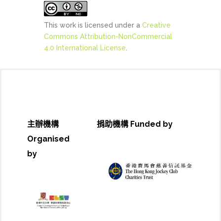
This work is licensed under a
Creative
Commons Attribution-NonCommercial
4.0 International License
.
主辦機構
捐助機構 Funded by
Organised
by