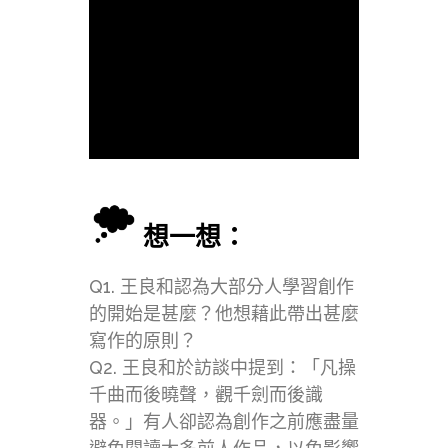
想一想：
Q1. 王良和認為大部分人學習創作
的開始是甚麼？他想藉此帶出甚麼
寫作的原則？
Q2. 王良和於訪談中提到：「凡操
千曲而後曉聲，觀千劍而後識
器。」有人卻認為創作之前應盡量