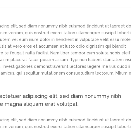
scing elit, sed diam nonummy nibh euismod tincidunt ut laoreet d
im veniam, quis nostrud exerci tation ullamcorper suscipit loborti
tem vel eum iriure dolor in hendrerit in vulputate velit esse mole
lisis at vero eros et accumsan et iusto odio dignissim qui blandit
e te feugait nulla facilisi. Nam liber tempor cum soluta nobis elei
azim placerat facer possim assum. Typi non habent claritatem ins
em. Investigationes demonstraverunt lectores legere me lius quod ii
ynamicus, qui sequitur mutationem consuetudium lectorum. Mirum e
ectetuer adipiscing elit, sed diam nonummy nibh
re magna aliquam erat volutpat.
scing elit, sed diam nonummy nibh euismod tincidunt ut laoreet d
im veniam, quis nostrud exerci tation ullamcorper suscipit loborti