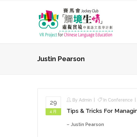
Justin Pearson
By
Admin
In
Conference
29
Tips & Tricks For Manag
4 月
– Justin Pearson