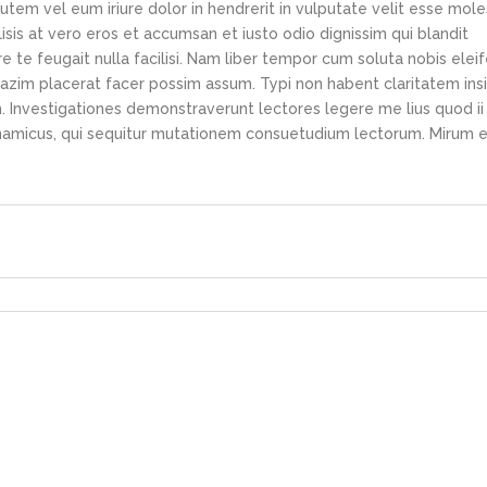
tem vel eum iriure dolor in hendrerit in vulputate velit esse mole
lisis at vero eros et accumsan et iusto odio dignissim qui blandit
e te feugait nulla facilisi. Nam liber tempor cum soluta nobis elei
azim placerat facer possim assum. Typi non habent claritatem ins
em. Investigationes demonstraverunt lectores legere me lius quod ii
ynamicus, qui sequitur mutationem consuetudium lectorum. Mirum e