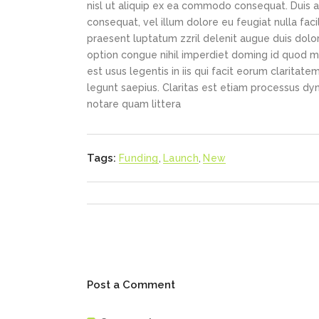
nisl ut aliquip ex ea commodo consequat. Duis au
consequat, vel illum dolore eu feugiat nulla faci
praesent luptatum zzril delenit augue duis dolor
option congue nihil imperdiet doming id quod m
est usus legentis in iis qui facit eorum claritat
legunt saepius. Claritas est etiam processus d
notare quam littera
Tags:
Funding
,
Launch
,
New
Post a Comment