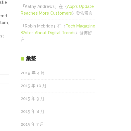
stie
「
Kathy Andrews
」在〈
App's Update
Reaches More Customers
〉發佈留言
fend
itam;
「
Robin Mcbride
」在〈
Tech Magazine
Writes About Digital Trends
〉發佈留
st
言
彙整
2019 年 4 月
2015 年 10 月
2015 年 9 月
2015 年 8 月
2015 年 7 月