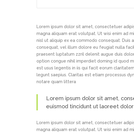
Lorem ipsum dolor sit amet, consectetuer adipi
magna aliquam erat volutpat. Ut wisi enim ad min
nisl ut aliquip ex ea commodo consequat. Duis au
consequat, vel illum dolore eu feugiat nulla faci
praesent luptatum zzril delenit augue duis dolor
option congue nihil imperdiet doming id quod m
est usus legentis in iis qui facit eorum claritat
legunt saepius. Claritas est etiam processus d
notare quam littera
Lorem ipsum dolor sit amet, cons
euismod tincidunt ut laoreet dolo
Lorem ipsum dolor sit amet, consectetuer adipi
magna aliquam erat volutpat. Ut wisi enim ad min