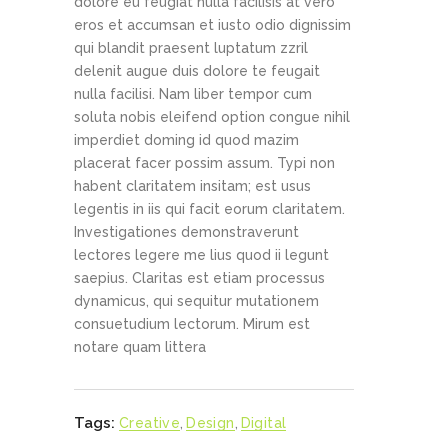
dolore eu feugiat nulla facilisis at vero
eros et accumsan et iusto odio dignissim
qui blandit praesent luptatum zzril
delenit augue duis dolore te feugait
nulla facilisi. Nam liber tempor cum
soluta nobis eleifend option congue nihil
imperdiet doming id quod mazim
placerat facer possim assum. Typi non
habent claritatem insitam; est usus
legentis in iis qui facit eorum claritatem.
Investigationes demonstraverunt
lectores legere me lius quod ii legunt
saepius. Claritas est etiam processus
dynamicus, qui sequitur mutationem
consuetudium lectorum. Mirum est
notare quam littera
Tags:
Creative
,
Design
,
Digital