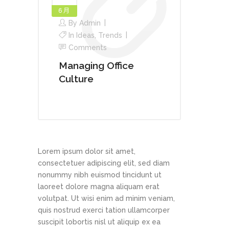
6 月
By
Admin
In
Ideas
,
Trends
Comments
Managing Office
Culture
Lorem ipsum dolor sit amet,
consectetuer adipiscing elit, sed diam
nonummy nibh euismod tincidunt ut
laoreet dolore magna aliquam erat
volutpat. Ut wisi enim ad minim veniam,
quis nostrud exerci tation ullamcorper
suscipit lobortis nisl ut aliquip ex ea