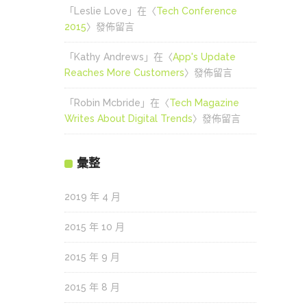
「
Leslie Love
」在〈
Tech Conference
2015
〉發佈留言
「
Kathy Andrews
」在〈
App's Update
Reaches More Customers
〉發佈留言
「
Robin Mcbride
」在〈
Tech Magazine
Writes About Digital Trends
〉發佈留言
彙整
2019 年 4 月
2015 年 10 月
2015 年 9 月
2015 年 8 月