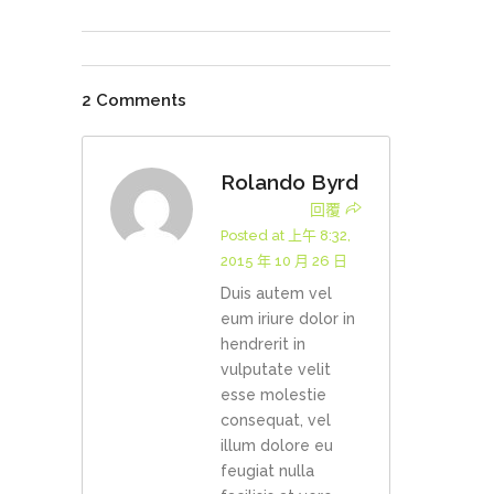
2 Comments
Rolando Byrd
回覆
Posted at 上午 8:32,
2015 年 10 月 26 日
Duis autem vel
eum iriure dolor in
hendrerit in
vulputate velit
esse molestie
consequat, vel
illum dolore eu
feugiat nulla