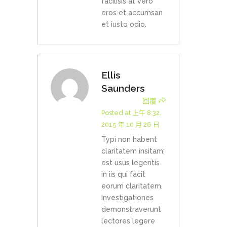
facilisis at vero
eros et accumsan
et iusto odio.
Ellis
Saunders
回覆
Posted at 上午 8:32,
2015 年 10 月 26 日
Typi non habent
claritatem insitam;
est usus legentis
in iis qui facit
eorum claritatem.
Investigationes
demonstraverunt
lectores legere