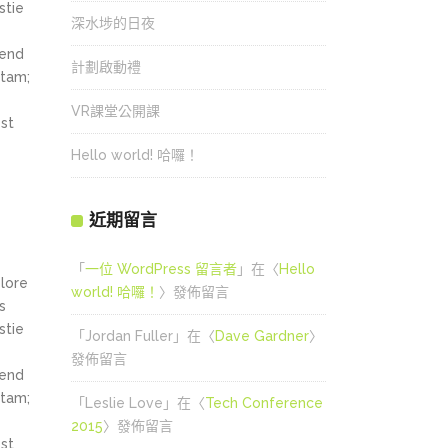
stie
深水埗的日夜
fend
計劃啟動禮
itam;
VR課堂公開課
st
Hello world! 哈囉！
近期留言
「
一位 WordPress 留言者
」在〈
Hello
olore
world! 哈囉！
〉發佈留言
s
stie
「
Jordan Fuller
」在〈
Dave Gardner
〉
發佈留言
fend
itam;
「
Leslie Love
」在〈
Tech Conference
2015
〉發佈留言
st