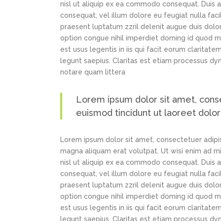
nisl ut aliquip ex ea commodo consequat. Duis au
consequat, vel illum dolore eu feugiat nulla faci
praesent luptatum zzril delenit augue duis dolor
option congue nihil imperdiet doming id quod m
est usus legentis in iis qui facit eorum claritat
legunt saepius. Claritas est etiam processus d
notare quam littera
Lorem ipsum dolor sit amet, cons
euismod tincidunt ut laoreet dolo
Lorem ipsum dolor sit amet, consectetuer adipi
magna aliquam erat volutpat. Ut wisi enim ad min
nisl ut aliquip ex ea commodo consequat. Duis au
consequat, vel illum dolore eu feugiat nulla faci
praesent luptatum zzril delenit augue duis dolor
option congue nihil imperdiet doming id quod m
est usus legentis in iis qui facit eorum claritat
legunt saepius. Claritas est etiam processus d