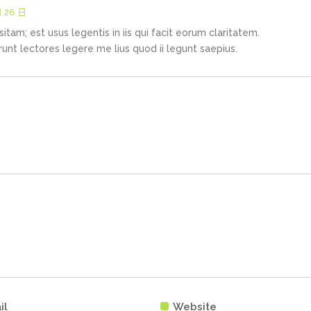
月 26 日
itam; est usus legentis in iis qui facit eorum claritatem.
nt lectores legere me lius quod ii legunt saepius.
il
Website