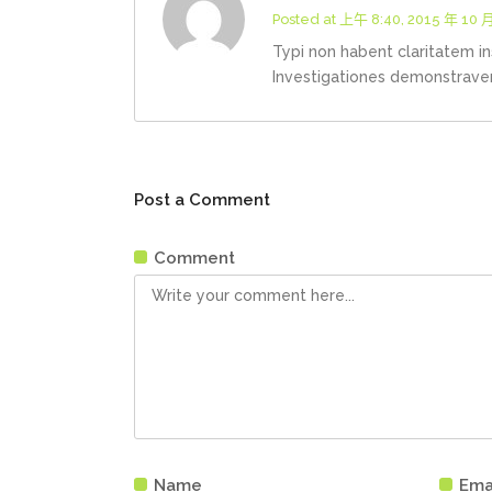
Posted at 上午 8:40, 2015 年 10 
Typi non habent claritatem ins
Investigationes demonstraveru
Post a Comment
Comment
Name
Ema