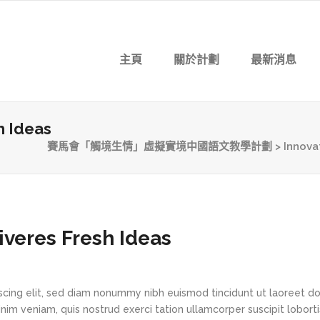
主頁
關於計劃
最新消息
h Ideas
賽馬會「觸境生情」虛擬實境中國語文教學計劃
>
Innova
veres Fresh Ideas
scing elit, sed diam nonummy nibh euismod tincidunt ut laoreet d
im veniam, quis nostrud exerci tation ullamcorper suscipit loborti