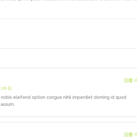
回覆
月 26 日
nobis eleifend option congue nihil imperdiet doming id quod
 assum.
回覆