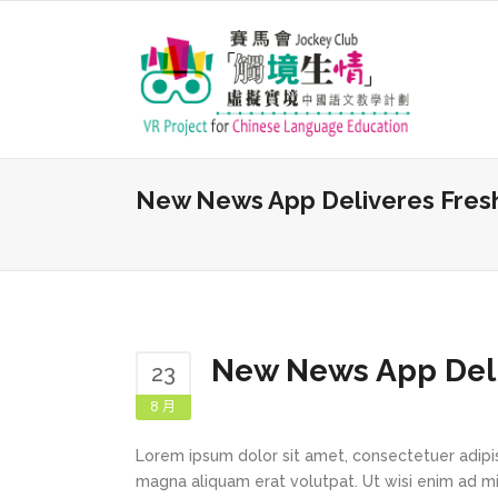
New News App Deliveres Fres
New News App Deli
23
8 月
Lorem ipsum dolor sit amet, consectetuer adipi
magna aliquam erat volutpat. Ut wisi enim ad min