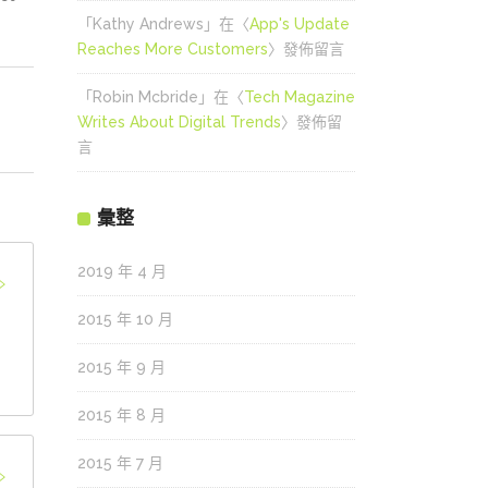
「
Kathy Andrews
」在〈
App's Update
Reaches More Customers
〉發佈留言
「
Robin Mcbride
」在〈
Tech Magazine
Writes About Digital Trends
〉發佈留
言
彙整
2019 年 4 月
2015 年 10 月
2015 年 9 月
2015 年 8 月
2015 年 7 月