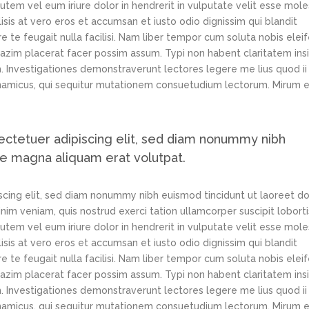
tem vel eum iriure dolor in hendrerit in vulputate velit esse mole
lisis at vero eros et accumsan et iusto odio dignissim qui blandit
e te feugait nulla facilisi. Nam liber tempor cum soluta nobis elei
azim placerat facer possim assum. Typi non habent claritatem ins
em. Investigationes demonstraverunt lectores legere me lius quod ii
ynamicus, qui sequitur mutationem consuetudium lectorum. Mirum e
ectetuer adipiscing elit, sed diam nonummy nibh
re magna aliquam erat volutpat.
scing elit, sed diam nonummy nibh euismod tincidunt ut laoreet d
im veniam, quis nostrud exerci tation ullamcorper suscipit loborti
tem vel eum iriure dolor in hendrerit in vulputate velit esse mole
lisis at vero eros et accumsan et iusto odio dignissim qui blandit
e te feugait nulla facilisi. Nam liber tempor cum soluta nobis elei
azim placerat facer possim assum. Typi non habent claritatem ins
em. Investigationes demonstraverunt lectores legere me lius quod ii
ynamicus, qui sequitur mutationem consuetudium lectorum. Mirum e