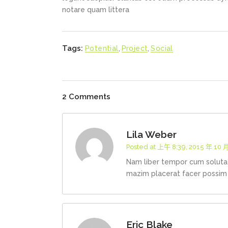
notare quam littera
Tags:
Potential
,
Project
,
Social
2 Comments
Lila Weber
Posted at 上午 8:39, 2015 年 10 
Nam liber tempor cum soluta 
mazim placerat facer possim
Eric Blake