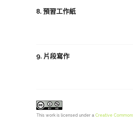
8. 預習工作紙
9. 片段寫作
This work is licensed under a
Creative Commons 