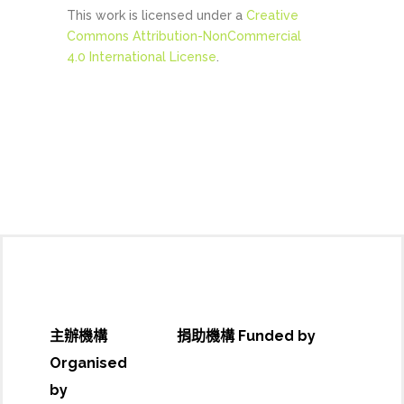
This work is licensed under a
Creative
Commons Attribution-NonCommercial
4.0 International License
.
主辦機構
捐助機構 Funded by
Organised
by