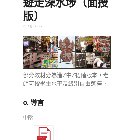
遊走深水埗（面授
版）
2019-7-22
部分教材分為進/中/初階版本，老
師可按學生水平及級別自由選擇。
0. 導言
中階